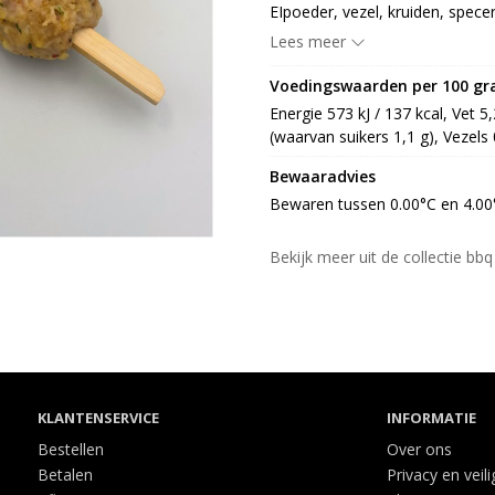
EIpoeder, vezel, kruiden, specer
aroma, zuurteregelaar: E331, an
Lees meer
[specerij, aardapvzl, zout, sach
specerijextract], varkensdarm [z
Voedingswaarden per 100 g
E420, emulgator: E1520, E433, zu
Energie 573 kJ / 137 kcal, Vet 5
hulpstof [zout, conserveermidd
(waarvan suikers 1,1 g), Vezels 
Bewaaradvies
Bewaren tussen 0.00°C en 4.00
Bekijk meer uit de collectie bb
KLANTENSERVICE
INFORMATIE
Bestellen
Over ons
Betalen
Privacy en veil