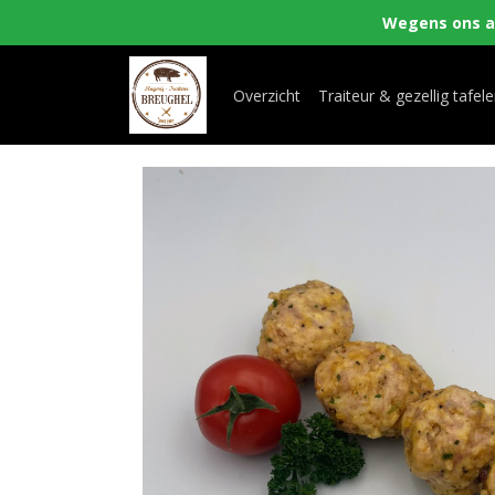
Wegens ons aa
Overzicht
Traiteur & gezellig tafel