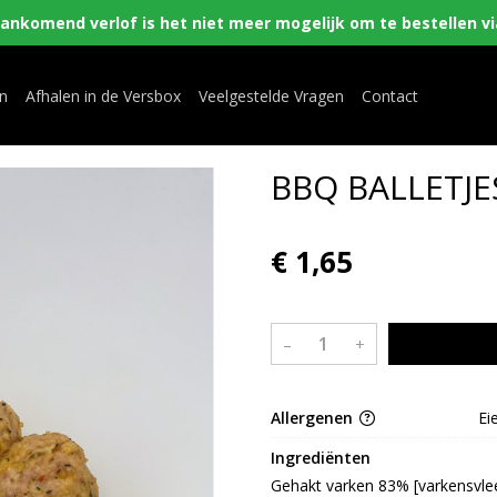
nkomend verlof is het niet meer mogelijk om te bestellen via
en
Afhalen in de Versbox
Veelgestelde Vragen
Contact
BBQ BALLETJES
€ 1,65
–
+
Allergenen
Ei
Ingrediënten
Gehakt varken 83% [varkensvle