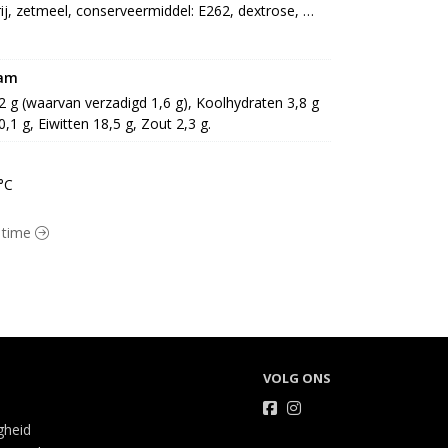
ij, zetmeel, conserveermiddel: E262, dextrose, 
tioxidant: E301]], EIgeel 8%, kruidenmix 2% 
arine, wortel, dextrose, raapzaadolie, 
out], peterselie, specerij [aroma, water, zoetst: 
ram
ur: E392], uipoeder [ui, antiklontermiddel: E470a], 
,2 g (waarvan verzadigd 1,6 g), Koolhydraten 3,8 g 
el: E262, antioxidant: E301, E331], bamboevezel
0,1 g, Eiwitten 18,5 g, Zout 2,3 g.
°C
q time
VOLG ONS
igheid