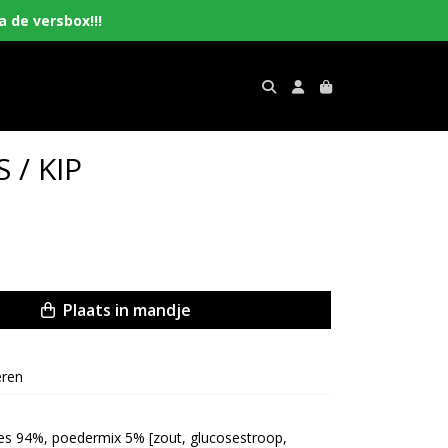
 de versbox!!!
 / KIP
Plaats in mandje
eren
es 94%, poedermix 5% [zout, glucosestroop, 