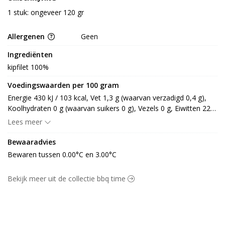
1 stuk: ongeveer 120 gr
Allergenen
Geen
Ingrediënten
kipfilet 100%
Voedingswaarden per 100 gram
Energie 430 kJ / 103 kcal, Vet 1,3 g (waarvan verzadigd 0,4 g), 
Koolhydraten 0 g (waarvan suikers 0 g), Vezels 0 g, Eiwitten 22,8 
g, Zout 0,3 g.
Lees meer
Bewaaradvies
Bewaren tussen 0.00°C en 3.00°C
Bekijk meer uit de collectie bbq time