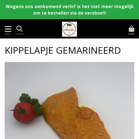
Wegens ons aankomend verlof is het niet meer mogelijk
om te bestellen via de versbox!!!
MAND
ZOEKEN
MENU
KIPPELAPJE GEMARINEERD