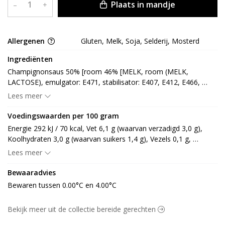
Plaats in mandje
–
+
Allergenen
Gluten, Melk, Soja, Selderij, Mosterd
Ingrediënten
Champignonsaus 50% [room 46% [MELK, room (MELK, 
LACTOSE), emulgator: E471, stabilisator: E407, E412, E466, 
antiklontermiddel: E508], water 28%, jussaus 14% [water, 
Lees meer
koolzaadolie, runderbouillon (rundbouillonconcentraat, 
glucosestroop, zout, gistextract, suiker, aroma), gemodificeerd 
Voedingswaarden per 100 gram
tapiocazetmeel, gemodificeerd maiszetmeel, boterconcentraat 
Energie 292 kJ / 70 kcal, Vet 6,1 g (waarvan verzadigd 3,0 g), 
(MELK), tomatenpuree, aroma (SELDERIJ, smaakversterker: 
Koolhydraten 3,0 g (waarvan suikers 1,4 g), Vezels 0,1 g, 
E621, E627, E631), zout, kruiden en specerij (uipoeder, peper, 
Eiwitten 1,0 g, Zout 0,7 g.
Lees meer
laurier), groentebouillon (groentenconcentraat (wortel, ui, 
knolSELDERIJ, prei, SELDERIJ), water, maltodextrine, zout, 
Bewaaradvies
zonnebloemolie, glucose, kruiden en specerijextract), kleurstof: 
Bewaren tussen 0.00°C en 4.00°C
E150a, azijn, bouillonpoeder (SELDERIJ, smaakversterker: E621), 
verdikkingsmiddel: E412, E410, E415, conserveermiddel: E211, 
E202] (LACTOSE), champignon 3%, vleesjus 2% [zetmeel, 
Bekijk meer uit de collectie bereide gerechten
TARWEmeel (GLUTEN), gemodificeerd zetmeel, glucosestroop, 