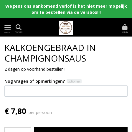
Wegens ons aankomend verlof is het niet meer mogelijk
om te bestellen via de versbox!!!
MAND
ZOEKEN
MENU
KALKOENGEBRAAD IN
CHAMPIGNONSAUS
2 dagen op voorhand bestellen!!
Nog vragen of opmerkingen?
optioneel
€ 7,80
per persoon