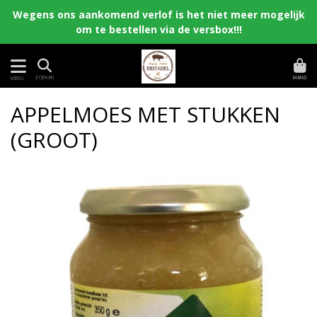
Wegens ons aankomend verlof is het niet meer mogelijk
om te bestellen via de versbox!!!
MAND
ZOEKEN
MENU
APPELMOES MET STUKKEN
(GROOT)