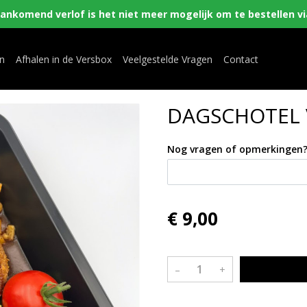
nkomend verlof is het niet meer mogelijk om te bestellen via
en
Afhalen in de Versbox
Veelgestelde Vragen
Contact
DAGSCHOTEL 
Nog vragen of opmerkingen
€ 9,00
–
+