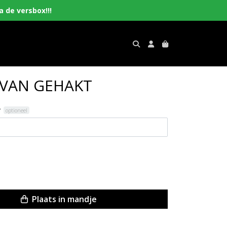
 de versbox!!!
VAN GEHAKT
?
optioneel
Plaats in mandje