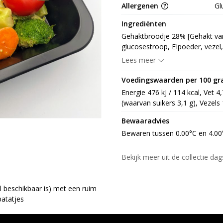
Allergenen
Gl
Ingrediënten
Gehaktbroodje 28% [Gehakt var
glucosestroop, EIpoeder, vezel,
E262, dextrose, aroma, zuurtere
Lees meer
[paneermeel (TARWEmeel, gist, 
meelverbeteraar: E300), ui, papri
Voedingswaarden per 100 g
smaakversterker: E621, kruiden,
Energie 476 kJ / 114 kcal, Vet 4
.Puree 21% [puree 95% [aardap
(waarvan suikers 3,1 g), Vezels 1
nootmuskaat, witte peper, emulg
3% [plantaardige olie (palm, ra
Bewaaradvies
emulgator: E471, weipoeder (M
Bewaren tussen 0.00°C en 4.00
vitamine: A, D, kleurstof: E160
zout, kruiden, voedingszuur: E3
Bekijk meer uit de collectie da
runderbouillon (rundbouillonconc
aroma), gemodificeerd tapioca
boterconcentraat (MELK), toma
 beschikbaar is) met een ruim
E621, E627, E631), zout, kruiden 
atatjes
groentebouillon (groentenconcen
water, maltodextrine, zout, zon