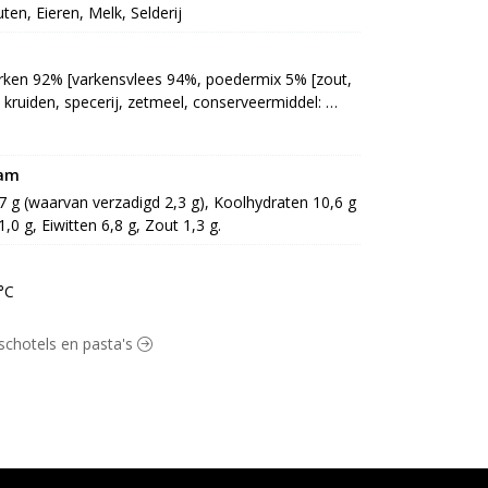
uten, Eieren, Melk, Selderij
ken 92% [varkensvlees 94%, poedermix 5% [zout, 
 kruiden, specerij, zetmeel, conserveermiddel: 
gelaar: E331, antioxidant: E301]], kruidenmix 7% 
zout, dextrose, emulgator: E472e, enzym, 
ka, dextrose, zout, wortel, peterselie, 
ram
 specerij, specerijextract (SELDERIJ)] (GLUTEN)], 
,7 g (waarvan verzadigd 2,3 g), Koolhydraten 10,6 g 
pel, boterconcentraat (MELK), MELKpoeder, zout, 
,0 g, Eiwitten 6,8 g, Zout 1,3 g.
ator: E471, stabilisator: E450] (LACTOSE), boter 
apzaad), water, zout, emulgator: E322 soja, 
ELK) (LACTOSE), voedingszuur: E330, aroma, 
°C
a], nootmuskaat], rode kool 14% [appel, water, 
30], jussaus 11% [water, koolzaadolie, 
gschotels en pasta's
entraat, glucosestroop, zout, gistextract, suiker, 
zetmeel, gemodificeerd maiszetmeel, 
tenpuree, aroma (SELDERIJ, smaakversterker: 
en specerij (uipoeder, peper, laurier), 
traat (wortel, ui, knolSELDERIJ, prei, SELDERIJ), 
nebloemolie, glucose, kruiden en specerijextract), 