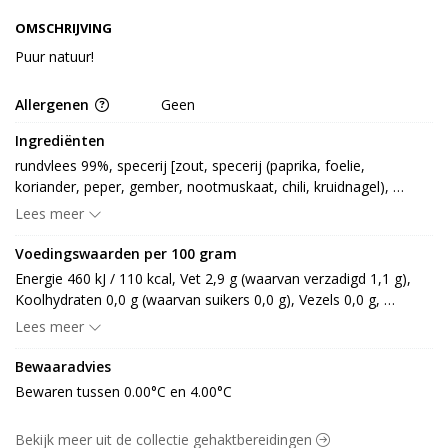
OMSCHRIJVING
Puur natuur!
Allergenen
Geen
Ingrediënten
rundvlees 99%, specerij [zout, specerij (paprika, foelie, 
koriander, peper, gember, nootmuskaat, chili, kruidnagel), 
dextrose]
Lees meer
Voedingswaarden per 100 gram
Energie 460 kJ / 110 kcal, Vet 2,9 g (waarvan verzadigd 1,1 g), 
Koolhydraten 0,0 g (waarvan suikers 0,0 g), Vezels 0,0 g, 
Eiwitten 20,9 g, Zout 0,6 g.
Lees meer
Bewaaradvies
Bewaren tussen 0.00°C en 4.00°C
Bekijk meer uit de collectie gehaktbereidingen