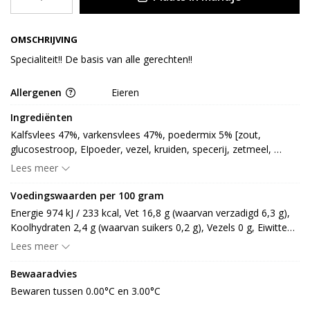
OMSCHRIJVING
Specialiteit!! De basis van alle gerechten!!
Allergenen
Eieren
Ingrediënten
Kalfsvlees 47%, varkensvlees 47%, poedermix 5% [zout, 
glucosestroop, EIpoeder, vezel, kruiden, specerij, zetmeel, 
conserveermiddel: E262, dextrose, aroma, zuurteregelaar: E331, 
Lees meer
antioxidant: E301]
Voedingswaarden per 100 gram
Energie 974 kJ / 233 kcal, Vet 16,8 g (waarvan verzadigd 6,3 g), 
Koolhydraten 2,4 g (waarvan suikers 0,2 g), Vezels 0 g, Eiwitten 
17,9 g, Zout 1,9 g.
Lees meer
Bewaaradvies
Bewaren tussen 0.00°C en 3.00°C