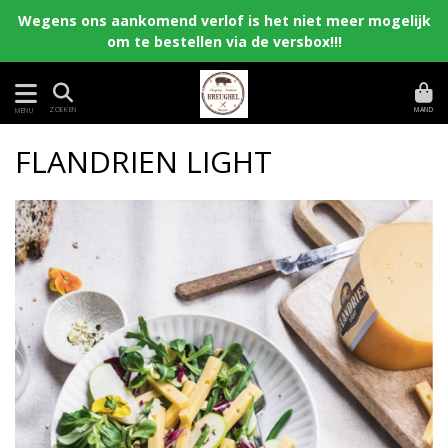
Wegens ons aankomend verlof is het niet meer mogelijk
om te bestellen via de versbox!!!
MAND
ZOEKEN
MENU
FLANDRIEN LIGHT