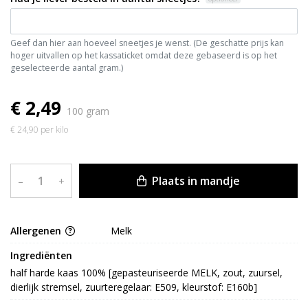
Geef dan hier aan hoeveel sneetjes je wenst. (De geschatte prijs kan
hoger uitvallen op het kassaticket omdat deze gebaseerd is op het
geselecteerde aantal gram.)
€ 2,49
100 gram
€ 24,90 per kilo
Plaats in mandje
–
+
Allergenen
Melk
Ingrediënten
half harde kaas 100% [gepasteuriseerde MELK, zout, zuursel, 
dierlijk stremsel, zuurteregelaar: E509, kleurstof: E160b]