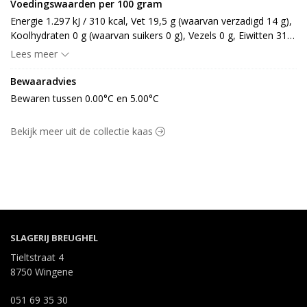
Voedingswaarden per 100 gram
Energie 1.297 kJ / 310 kcal, Vet 19,5 g (waarvan verzadigd 14 g), 
Koolhydraten 0 g (waarvan suikers 0 g), Vezels 0 g, Eiwitten 31 
g, Zout 2 g.
Lees meer
Bewaaradvies
Bewaren tussen 0.00°C en 5.00°C
Bekijk meer uit de collectie kaas
SLAGERIJ BREUGHEL
Tieltstraat 4
8750 Wingene
051 69 35 30