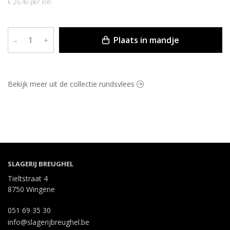
€ 26,40 per kilo
Plaats in mandje
–
+
Bekijk meer uit de collectie rundsvlees
SLAGERIJ BREUGHEL
Tieltstraat 4
8750 Wingene
051 69 35 30
info@slagerijbreughel.be