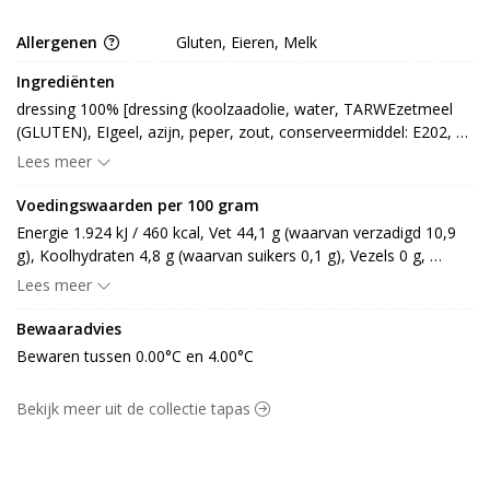
Allergenen
Gluten, Eieren, Melk
Ingrediënten
dressing 100% [dressing (koolzaadolie, water, TARWEzetmeel 
(GLUTEN), EIgeel, azijn, peper, zout, conserveermiddel: E202, 
E270), oude kaas (gepasteuriseerde MELK, zout, stremsel 
Lees meer
(dierlijk, microbieel), fermenten, kleurstof: E160b, E160a, 
conserveermiddel: E251), pesto (kaas (rauwe MELK, zout, 
Voedingswaarden per 100 gram
stremsel), basilicum, pijnboompit, olijfolie, knoflookpoeder, 
Energie 1.924 kJ / 460 kcal, Vet 44,1 g (waarvan verzadigd 10,9 
zout, peper, conserveermiddel: E202), conserveermiddel: E202] 
g), Koolhydraten 4,8 g (waarvan suikers 0,1 g), Vezels 0 g, 
(LACTOSE)
Eiwitten 10,3 g, Zout 1,4 g.
Lees meer
Bewaaradvies
Bewaren tussen 0.00°C en 4.00°C
Bekijk meer uit de collectie tapas