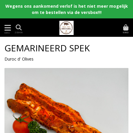
Wegens ons aankomend verlof is het niet meer mogelijk
om te bestellen via de versbox!!!
MAND
ZOEKEN
MENU
GEMARINEERD SPEK
Duroc d' Olives