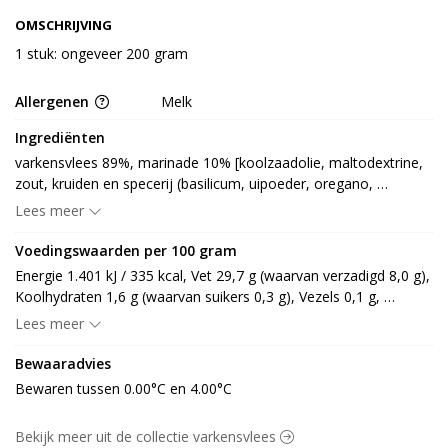
OMSCHRIJVING
1 stuk: ongeveer 200 gram
Allergenen
Melk
Ingrediënten
varkensvlees 89%, marinade 10% [koolzaadolie, maltodextrine, 
zout, kruiden en specerij (basilicum, uipoeder, oregano, 
marjolein, peterselie, bonenkruid), aroma (MELK), knoflook] 
Lees meer
(LACTOSE)
Voedingswaarden per 100 gram
Energie 1.401 kJ / 335 kcal, Vet 29,7 g (waarvan verzadigd 8,0 g), 
Koolhydraten 1,6 g (waarvan suikers 0,3 g), Vezels 0,1 g, 
Eiwitten 15,2 g, Zout 1,2 g.
Lees meer
Bewaaradvies
Bewaren tussen 0.00°C en 4.00°C
Bekijk meer uit de collectie varkensvlees