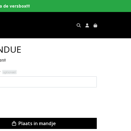
 de versbox!!!
NDUE
en!!
?
optioneel
Plaats in mandje