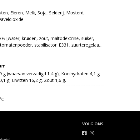
uten, Eieren, Melk, Soja, Selderij, Mosterd,
aveldioxide
 [water, kruiden, zout, maltodextrine, suiker, 
omatenpoeder, stabilisator: E331, zuurteregelaar: 
ietenrood, verdikkingsmiddel: E415, E412, 
nextract, paprikaextract], kipkruiden [zout, specerij 
 nootmuskaat), ui, knoflook, palmvet, 
ram
rijextract]], Hamburgerbrochette 20% [Gehakt 
,9 g (waarvan verzadigd 1,4 g), Koolhydraten 4,1 g 
poedermix 5% [zout, glucosestroop, EIpoeder, 
0,1 g, Eiwitten 16,2 g, Zout 1,6 g.
el, conserveermiddel: E262, dextrose, aroma, 
ant: E301]], paneermeel 7% [paneermeel (TARWE)] 
eermeel (TARWEbloem (GLUTEN), zout, gist), 
°C
Iwit, kruiden en specerij (MOSTERD), palmolie, 
ntioxidant: E331, aroma (rook)], paneermeel 3% 
, kleurstof: E160b, specerij, prEI], paneermeel 
KHORASANTARWE, MOSTERD, ROGGE, SELDERIJ, 
VOLG ONS
l 3% [specerij (SELDERIJ), zout, plantaardig 
erker: E621, kruidenextract] (GLUTEN, TARWE), 
igheid