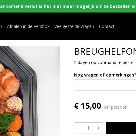
nkomend verlof is het niet meer mogelijk om te bestellen via
en
Afhalen in de Versbox
Veelgestelde Vragen
Contact
BREUGHELFO
2 dagen op voorhand te bestell
Nog vragen of opmerkingen
€ 15,00
per persoon
–
+