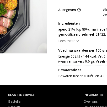
Allergenen
Gl
Zw
Ingrediënten
apero 21% [kip 89%, marinade 8%
gemodificeerd zetmeel: E1422, t
E450, E451, kruiden, specerij, b
Lees meer
antioxidant: E300, aroma, kruide
(paprika, kurkuma, chili, peper,
Voedingswaarden per 100 g
antiklontermiddel: E551, spece
Energie 602 kJ / 144 kcal, Vet 6
varken 74% [varkensvlees 94%, 
(waarvan suikers 0,6 g), Vezels 
vezel, kruiden, specerij, zetme
zuurteregelaar: E331, antioxid
Bewaaradvies
(GLUTEN), paneermeel 3% [pan
Bewaren tussen 0.00°C en 4.00
tomaat, wortel, ui, knoflook, E
smaakversterker: E621, zout, a
[TARWEmeel (GLUTEN), zout, gist
3% (GERST, GLUTEN, HAVER, 
KLANTENSERVICE
INFORMATIE
SOJA, SPELT, TARWE), paneermee
Bestellen
Over ons
EIwit, EIwitpoeder, smaakverst
Betalen
Privacy en veil